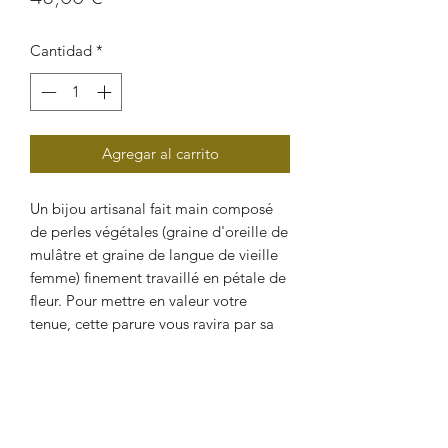
Cantidad
*
Agregar al carrito
Un bijou artisanal fait main composé
de perles végétales (graine d'oreille de
mulâtre et graine de langue de vieille
femme) finement travaillé en pétale de
fleur. Pour mettre en valeur votre
tenue, cette parure vous ravira par sa
beauté de confection et son style
romantique. Cette sublime création
dévoilera votre sensualité, votre
personnalité et votre beauté naturelle.