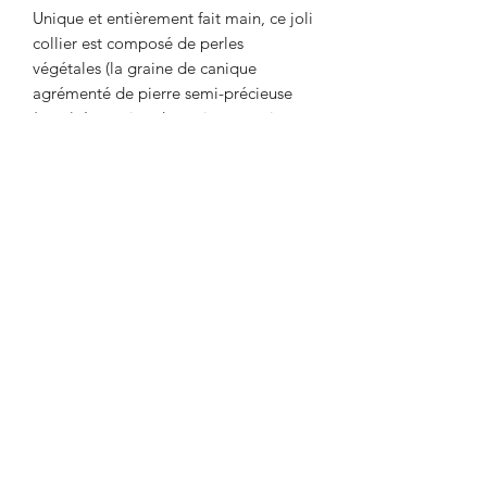
Unique et entièrement fait main, ce joli
collier est composé de perles
végétales (la graine de canique
agrémenté de pierre semi-précieuse
(onyx). La graine de canique aussi
appelé e"œil de chat" sont
considérées comme de véritable
talisman aux multiples vertus. Les
aztèques les utilisaient pour se
protéger du mauvais œil et éloigner
les mauvais esprits. D'une finesse et
d'une beauté naturelle incroyable,
cette ravissante création artisanale se
porte en ras de cou sur toutes vos
tenues en hiver comme en été.