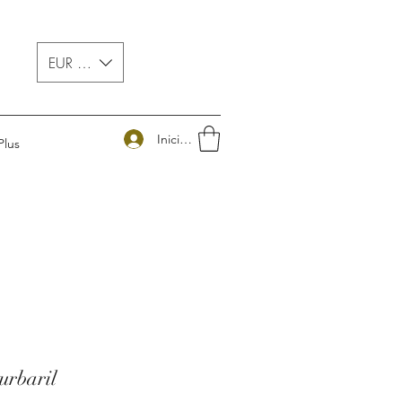
EUR (€)
Iniciar sesión
Plus
urbaril