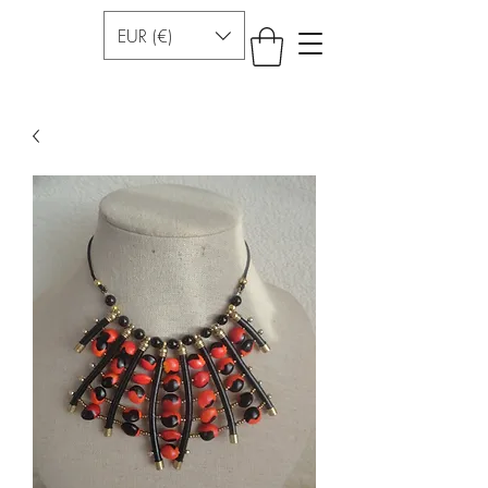
EUR (€)