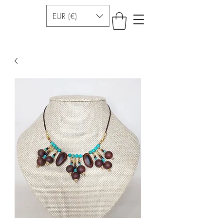
EUR (€)