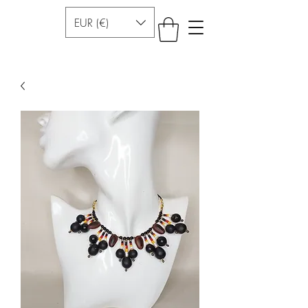
EUR (€)