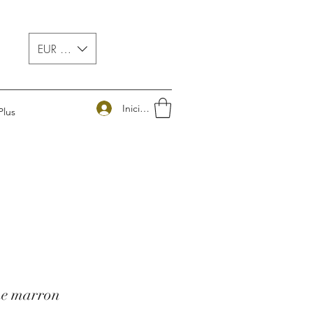
EUR (€)
Iniciar sesión
Plus
ne marron