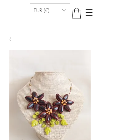
EUR (€)