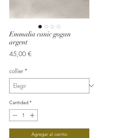
Emmalia canic gogan
argent
Precio
45,00 €
collier
*
Cantidad
*
Agregar al carrito