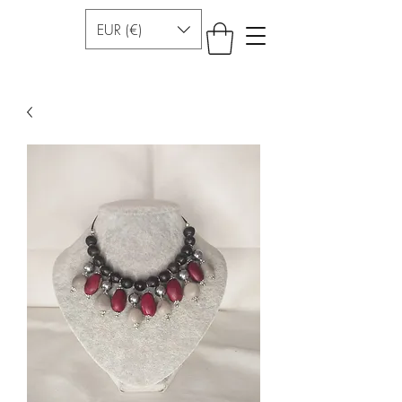
EUR (€)