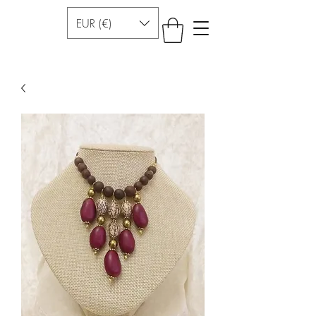
EUR (€)