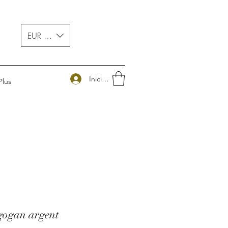
EUR (€)
Iniciar sesión
Plus
gogan argent