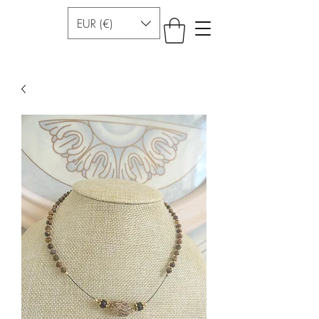
EUR (€)