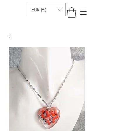
EUR (€)