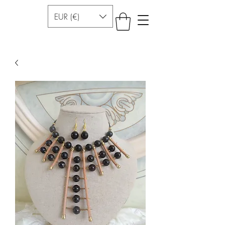
EUR (€)