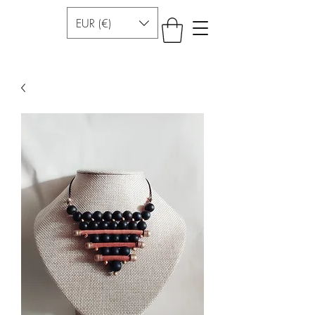
EUR (€)