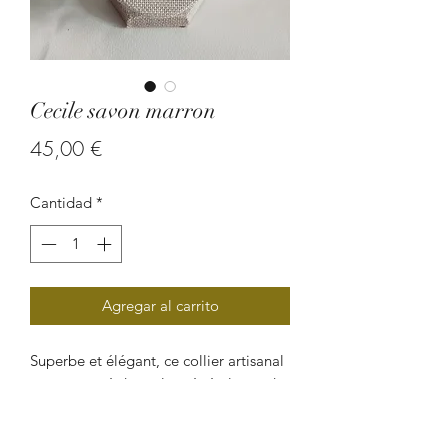
Cecile savon marron
Precio
45,00 €
Cantidad
*
Agregar al carrito
Superbe et élégant, ce collier artisanal
est composé de perles végétales et de
cordon de cuir. Son style unique au
design géométrique et ethnique en fait