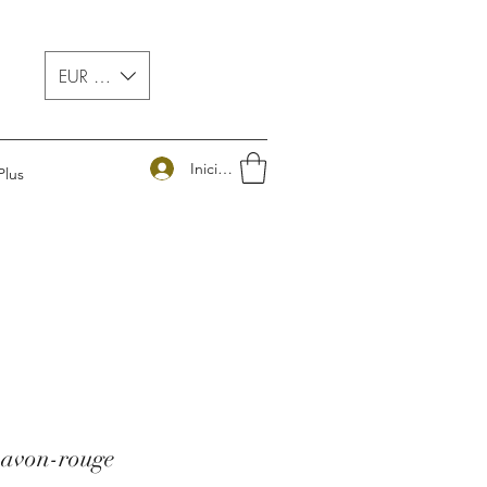
EUR (€)
Iniciar sesión
Plus
savon-rouge