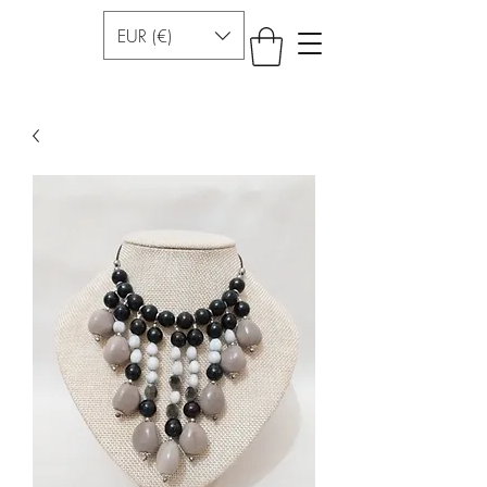
EUR (€)