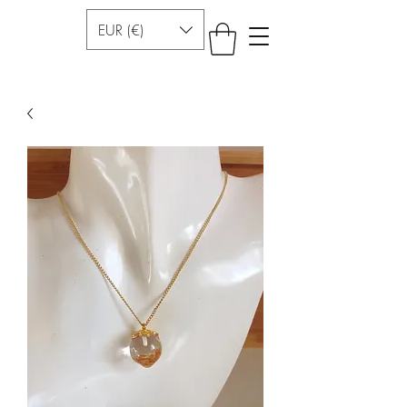
EUR (€)