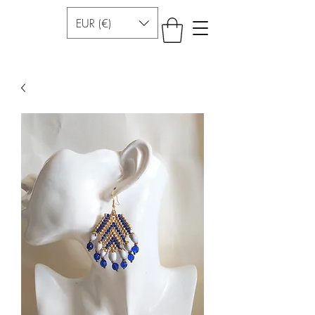
EUR (€)