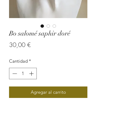
Bo salomé saphir doré
Precio
30,00 €
Cantidad
*
Agregar al carrito
Bijoux ethnique chic composé de
perles végétales (larme de job) et de
rocaille. Extrêmement original par sa
forme, cette magnifique boucle