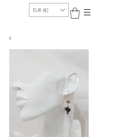
EUR (€)