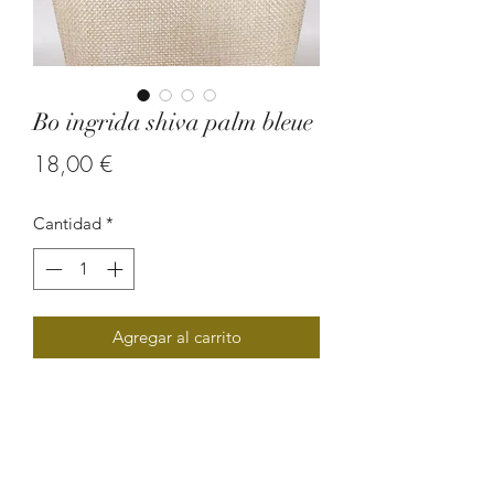
Bo ingrida shiva palm bleue
Precio
18,00 €
Cantidad
*
Agregar al carrito
Une boucle d'oreille en graine
ethnique et artisanale, en matières
naturelles (graine de palmier et graine
de shiva) qui sera affiner votre visage et