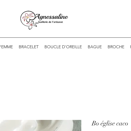
 FEMME
BRACELET
BOUCLE D'OREILLE
BAGUE
BROCHE
Bo église caco