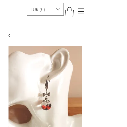
EUR (€)