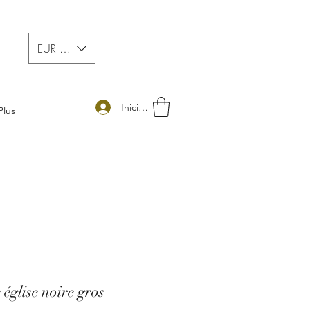
EUR (€)
Iniciar sesión
Plus
 église noire gros