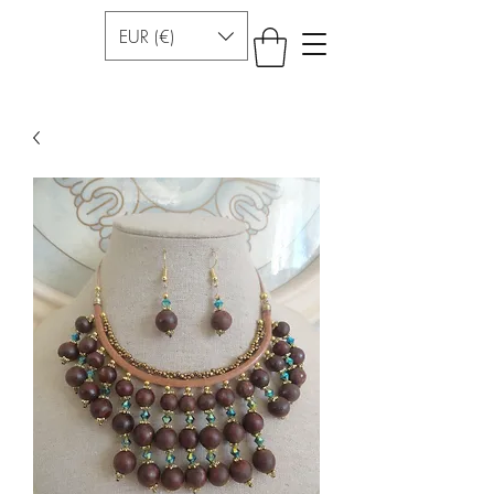
EUR (€)