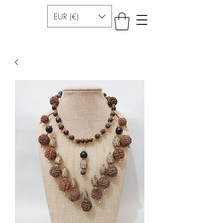
EUR (€)