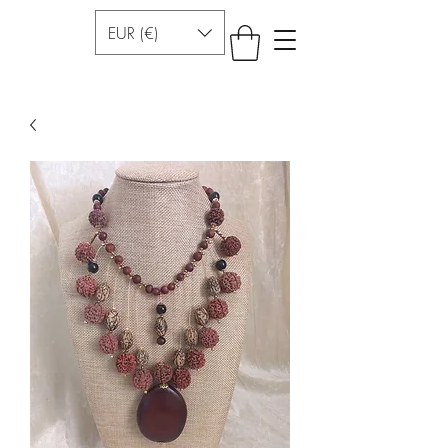
EUR (€)