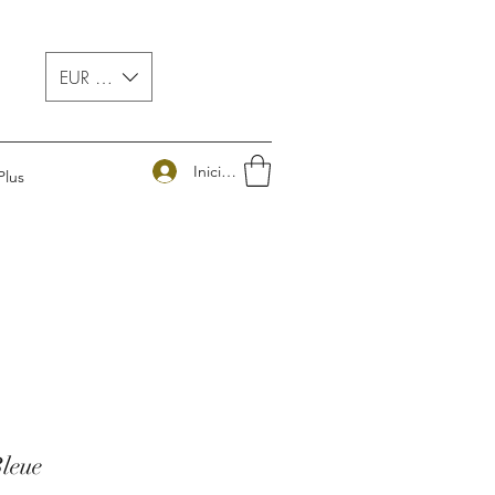
EUR (€)
Iniciar sesión
Plus
leue