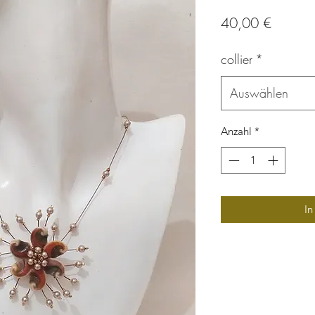
Preis
40,00 €
collier
*
Auswählen
Anzahl
*
In