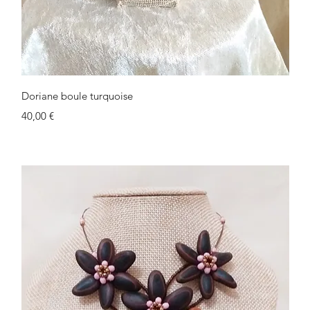
Schnellansicht
Doriane boule turquoise
Preis
40,00 €