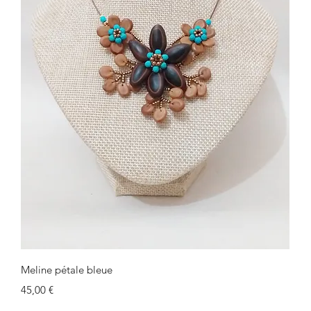
Schnellansicht
Meline pétale bleue
Preis
45,00 €