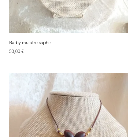
Schnellansicht
Barby mulatre saphir
Preis
50,00 €