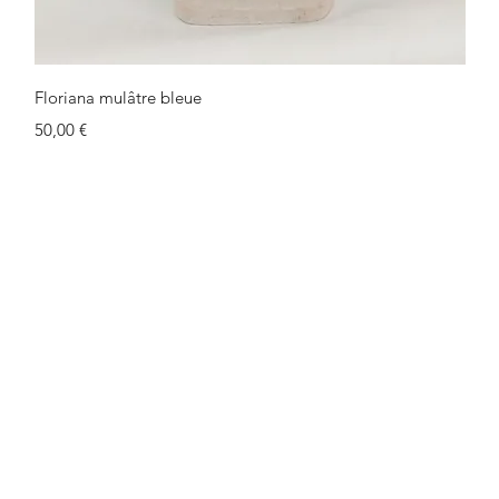
Schnellansicht
Floriana mulâtre bleue
Preis
50,00 €