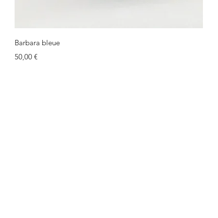
Schnellansicht
Barbara bleue
Preis
50,00 €