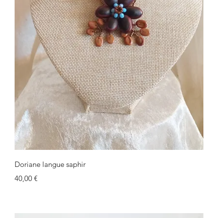
Schnellansicht
Doriane langue saphir
Preis
40,00 €