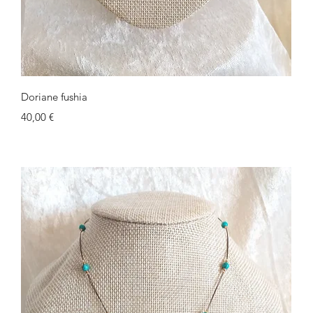
Schnellansicht
Doriane fushia
Preis
40,00 €