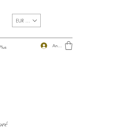
EUR (€)
Anmelden
Plus
oré