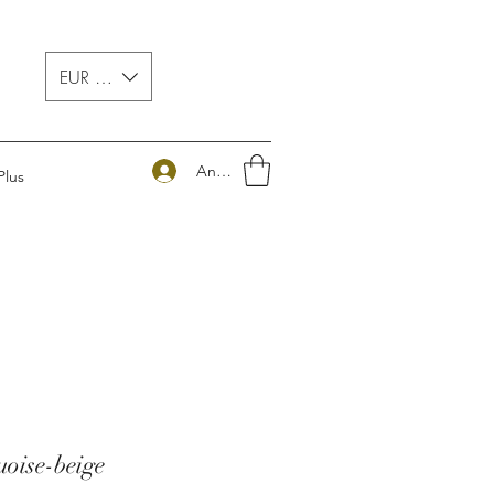
EUR (€)
Anmelden
Plus
oise-beige