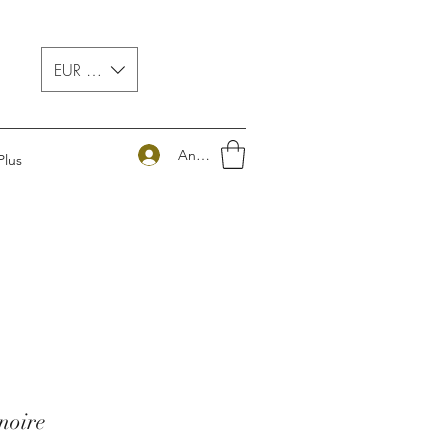
EUR (€)
Anmelden
Plus
noire