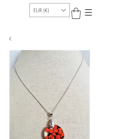
EUR (€)