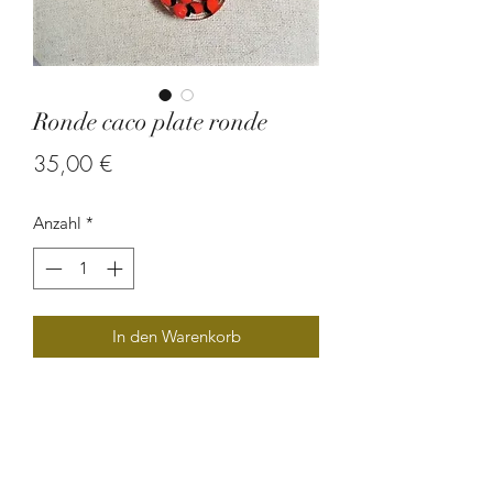
Ronde caco plate ronde
Preis
35,00 €
Anzahl
*
In den Warenkorb
Inclusion de graine de caconnier dans
une résine cristale sur un collier en
acier inox.