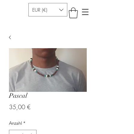
EUR (€)
Pascal
Preis
35,00 €
Anzahl
*