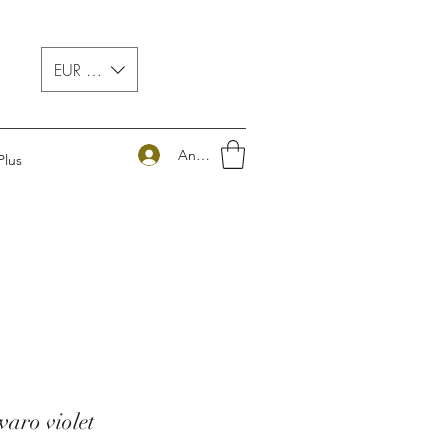
EUR (€)
Anmelden
Plus
waro violet