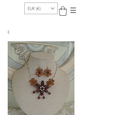
EUR (€)