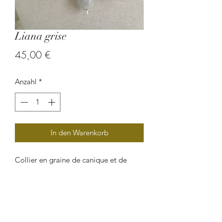
Liana grise
Preis
45,00 €
Anzahl
*
In den Warenkorb
Collier en graine de canique et de
palmier.
Un collier ethnique chic et Afro-
caraïbéen.