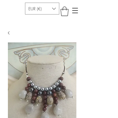
EUR (€)