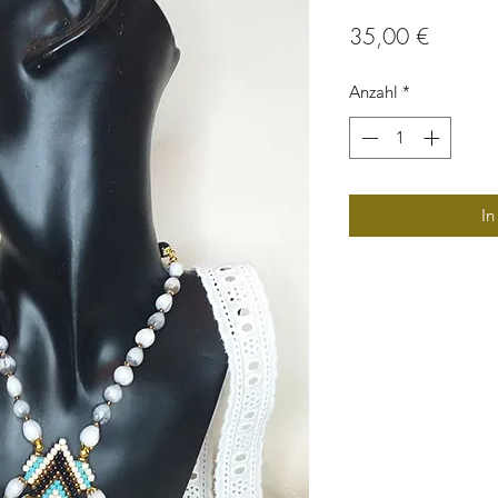
Preis
35,00 €
Anzahl
*
In