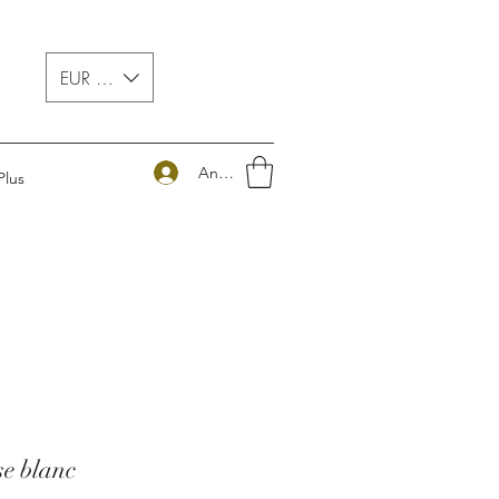
EUR (€)
Anmelden
Plus
se blanc