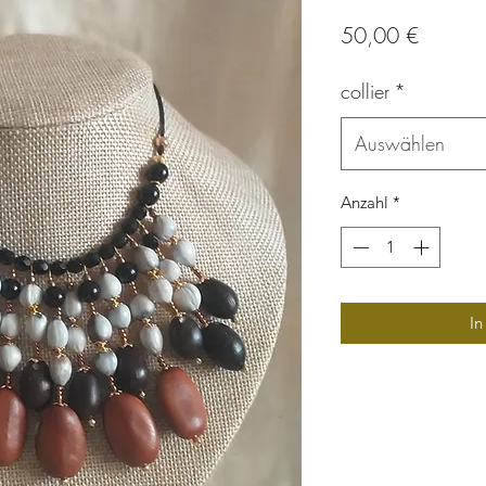
Preis
50,00 €
collier
*
Auswählen
Anzahl
*
In