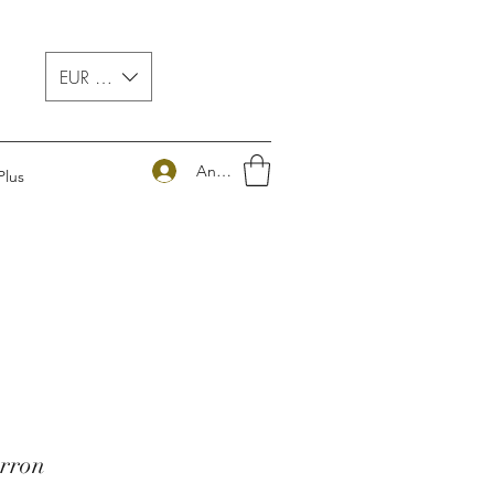
EUR (€)
Anmelden
Plus
rron