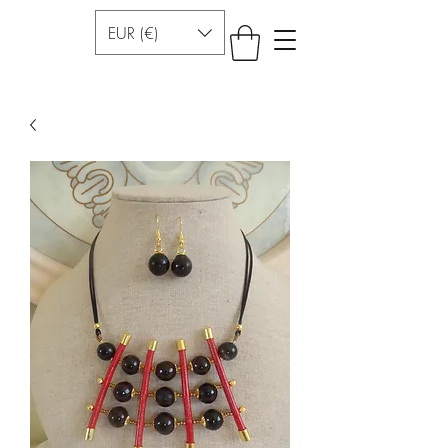
EUR (€)