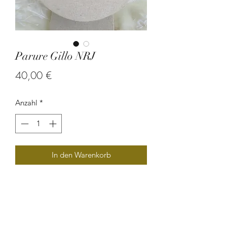
Parure Gillo NRJ
Preis
40,00 €
Anzahl
*
In den Warenkorb
Parure en graine d'oreille de mûlatre
et en graine de savonnette.