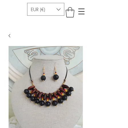
EUR (€)