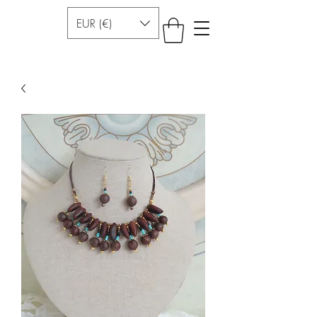
EUR (€)