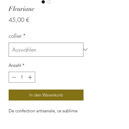
Fleuriane
Preis
45,00 €
collier
*
Anzahl
*
In den Warenkorb
De confection artisanale, ce sublime
collier à base de graines végétales
(graine à l'église) est une pièce d'art et