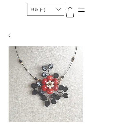
EUR (€)