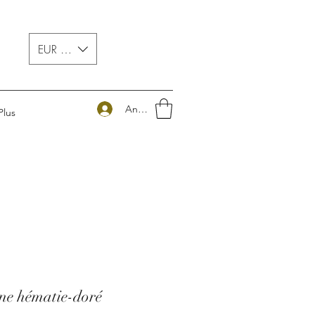
EUR (€)
Anmelden
Plus
ne hématie-doré