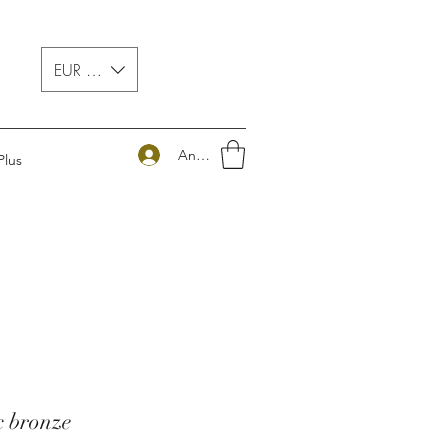
EUR (€)
Anmelden
Plus
c bronze