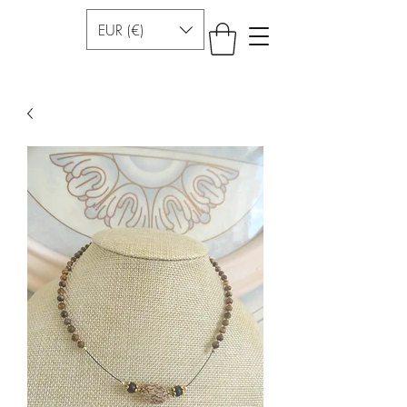
EUR (€)