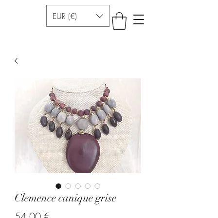
EUR (€)
Clemence canique grise
Preis
54,00 €