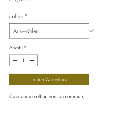
collier
*
Anzahl
*
In den Warenkorb
Ce superbe collier, hors du commun,
est confectionné de manière artisanal à
partir de perles naturelles (graine de
canique, graine de châtaigner et graine
de wawa). un bijou ethnique
d'exception, majestueux et original,