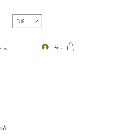
EUR (€)
Anmelden
Plus
job