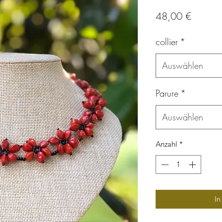
Preis
48,00 €
collier
*
Auswählen
Parure
*
Auswählen
Anzahl
*
In